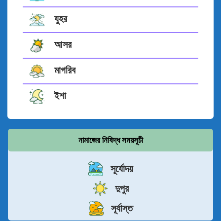
যুহর
আসর
মাগরিব
ইশা
নামাজের নিষিদ্ধ সময়সূচী
সূর্যোদয়
দুপুর
সূর্যাস্ত