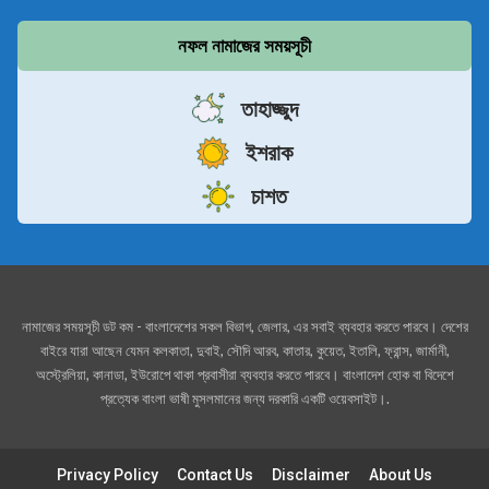
নফল নামাজের সময়সূচী
তাহাজ্জুদ
ইশরাক
চাশত
নামাজের সময়সূচী ডট কম - বাংলাদেশের সকল বিভাগ, জেলার, এর সবাই ব্যবহার করতে পারবে। দেশের
বাইরে যারা আছেন যেমন কলকাতা, দুবাই, সৌদি আরব, কাতার, কুয়েত, ইতালি, ফ্রান্স, জার্মানী,
অস্ট্রেলিয়া, কানাডা, ইউরোপে থাকা প্রবাসীরা ব্যবহার করতে পারবে। বাংলাদেশ হোক বা বিদেশে
প্রত্যেক বাংলা ভাষী মুসলমানের জন্য দরকারি একটি ওয়েবসাইট।.
Privacy Policy
Contact Us
Disclaimer
About Us