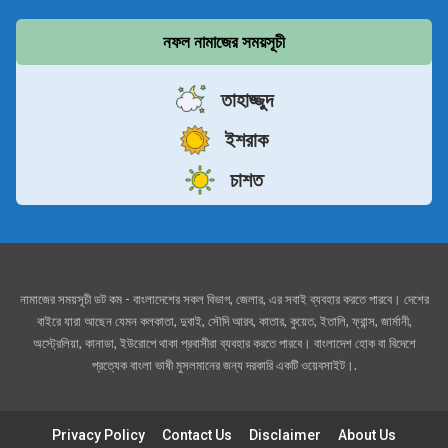
নফল নামাজের সময়সূচী
তাহাজ্জুদ
ইশরাক
চাশত
নামাজের সময়সূচী ডট কম - বাংলাদেশের সকল বিভাগ, জেলার, এর সবাই ব্যবহার করতে পারবে। দেশের
বাইরে যারা আছেন যেমন কলকাতা, দুবাই, সৌদি আরব, কাতার, কুয়েত, ইতালি, ফ্রান্স, জার্মানী,
অস্ট্রেলিয়া, কানাডা, ইউরোপে থাকা প্রবাসীরা ব্যবহার করতে পারবে। বাংলাদেশ হোক বা বিদেশে
প্রত্যেক বাংলা ভাষী মুসলমানের জন্য দরকারি একটি ওয়েবসাইট।.
Privacy Policy
Contact Us
Disclaimer
About Us