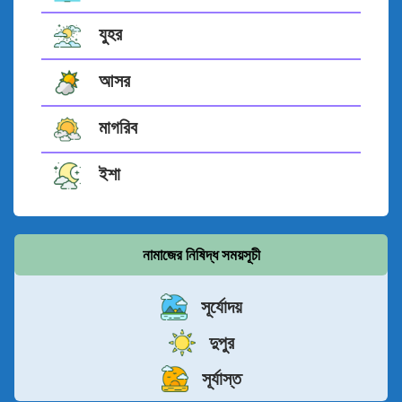
যুহর
আসর
মাগরিব
ইশা
নামাজের নিষিদ্ধ সময়সূচী
সূর্যোদয়
দুপুর
সূর্যাস্ত