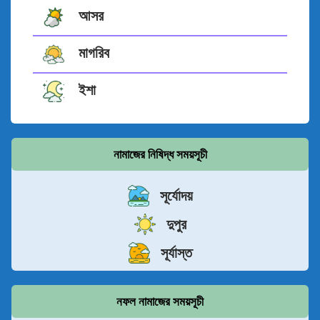
আসর
মাগরিব
ইশা
নামাজের নিষিদ্ধ সময়সূচী
সূর্যোদয়
দুপুর
সূর্যাস্ত
নফল নামাজের সময়সূচী