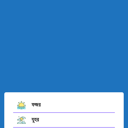
ফজর
যুহর