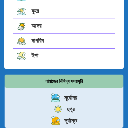
যুহর
আসর
মাগরিব
ইশা
নামাজের নিষিদ্ধ সময়সূচী
সূর্যোদয়
দুপুর
সূর্যাস্ত