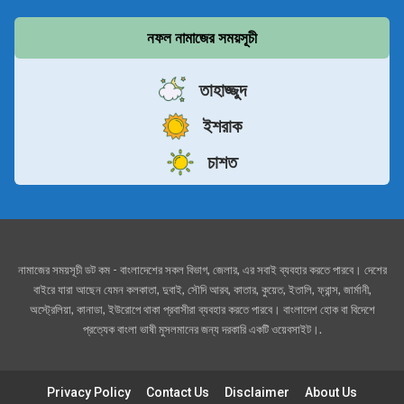
নফল নামাজের সময়সূচী
তাহাজ্জুদ
ইশরাক
চাশত
নামাজের সময়সূচী ডট কম - বাংলাদেশের সকল বিভাগ, জেলার, এর সবাই ব্যবহার করতে পারবে। দেশের
বাইরে যারা আছেন যেমন কলকাতা, দুবাই, সৌদি আরব, কাতার, কুয়েত, ইতালি, ফ্রান্স, জার্মানী,
অস্ট্রেলিয়া, কানাডা, ইউরোপে থাকা প্রবাসীরা ব্যবহার করতে পারবে। বাংলাদেশ হোক বা বিদেশে
প্রত্যেক বাংলা ভাষী মুসলমানের জন্য দরকারি একটি ওয়েবসাইট।.
Privacy Policy
Contact Us
Disclaimer
About Us