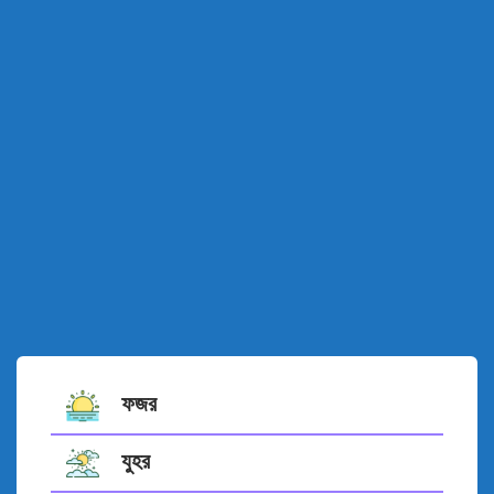
ফজর
যুহর