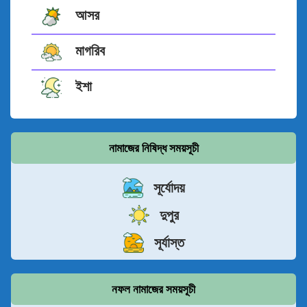
আসর
মাগরিব
ইশা
নামাজের নিষিদ্ধ সময়সূচী
সূর্যোদয়
দুপুর
সূর্যাস্ত
নফল নামাজের সময়সূচী