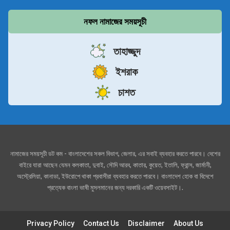
নফল নামাজের সময়সূচী
তাহাজ্জুদ
ইশরাক
চাশত
নামাজের সময়সূচী ডট কম - বাংলাদেশের সকল বিভাগ, জেলার, এর সবাই ব্যবহার করতে পারবে। দেশের
বাইরে যারা আছেন যেমন কলকাতা, দুবাই, সৌদি আরব, কাতার, কুয়েত, ইতালি, ফ্রান্স, জার্মানী,
অস্ট্রেলিয়া, কানাডা, ইউরোপে থাকা প্রবাসীরা ব্যবহার করতে পারবে। বাংলাদেশ হোক বা বিদেশে
প্রত্যেক বাংলা ভাষী মুসলমানের জন্য দরকারি একটি ওয়েবসাইট।.
Privacy Policy
Contact Us
Disclaimer
About Us