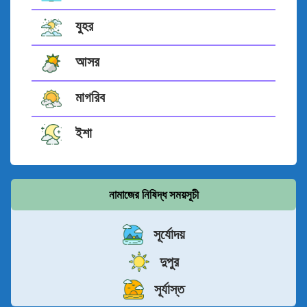
যুহর
আসর
মাগরিব
ইশা
নামাজের নিষিদ্ধ সময়সূচী
সূর্যোদয়
দুপুর
সূর্যাস্ত